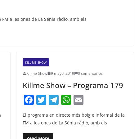
a FM a les ones de La Sénia ràdio, amb els
KILL ME SHOW
Killme Show
9 mayo, 2019
0 comentarios
Killme Show – Programa 179
F
T
T
W
E
a
w
el
h
m
a
El programa en directe més boig e informal de la
c
itt
e
at
ai
FM a les ones de La Sénia ràdio, amb els
e
er
gr
s
l
Read More