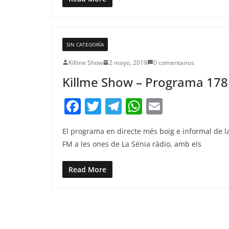
b
a
A
o
m
p
o
p
k
SIN CATEGORÍA
Killme Show
2 mayo, 2019
0 comentarios
Killme Show – Programa 178
F
T
T
W
E
a
w
el
h
m
El programa en directe més boig e informal de l
c
itt
e
at
ai
FM a les ones de La Sénia ràdio, amb els
e
er
gr
s
l
b
a
A
Read More
o
m
p
o
p
k