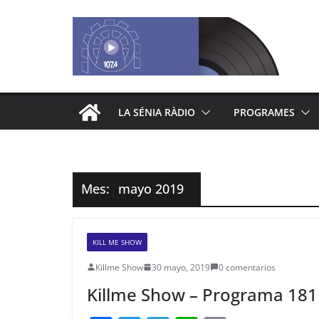
Saltar
al
contenido
LA SÉNIA RÀDIO
PROGRAMES
Mes:
mayo 2019
KILL ME SHOW
Killme Show
30 mayo, 2019
0 comentarios
Killme Show – Programa 181