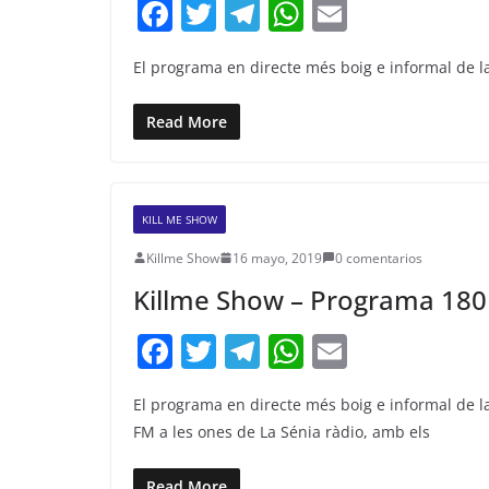
F
T
T
W
E
a
w
el
h
m
El programa en directe més boig e informal de l
c
itt
e
at
ai
e
er
gr
s
l
Read More
b
a
A
o
m
p
o
p
KILL ME SHOW
k
Killme Show
16 mayo, 2019
0 comentarios
Killme Show – Programa 180
F
T
T
W
E
a
w
el
h
m
El programa en directe més boig e informal de l
c
itt
e
at
ai
FM a les ones de La Sénia ràdio, amb els
e
er
gr
s
l
Read More