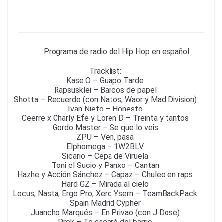
k
Programa de radio del Hip Hop en español.
Tracklist:
Kase.O – Guapo Tarde
Rapsusklei – Barcos de papel
Shotta – Recuerdo (con Natos, Waor y Mad Division)
Ivan Nieto – Honesto
Ceerre x Charly Efe y Loren D – Treinta y tantos
Gordo Master – Se que lo veis
ZPU – Ven, pasa
Elphomega – 1W2BLV
Sicario – Cepa de Viruela
Toni el Sucio y Panxo – Cantan
Hazhe y Acción Sánchez – Capaz – Chuleo en raps
Hard GZ – Mirada al cielo
Locus, Nasta, Ergo Pro, Xero Ysern – TeamBackPack
Spain Madrid Cypher
Juancho Marqués – En Privao (con J Dose)
Prok – Te sacaré del barrio