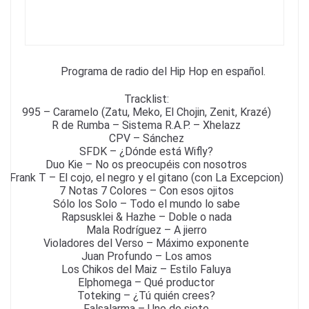
k
Programa de radio del Hip Hop en español.
Tracklist:
995 – Caramelo (Zatu, Meko, El Chojin, Zenit, Krazé)
R de Rumba – Sistema R.A.P. – Xhelazz
CPV – Sánchez
SFDK – ¿Dónde está Wifly?
Duo Kie – No os preocupéis con nosotros
Frank T – El cojo, el negro y el gitano (con La Excepcion)
7 Notas 7 Colores – Con esos ojitos
Sólo los Solo – Todo el mundo lo sabe
Rapsusklei & Hazhe – Doble o nada
Mala Rodríguez – A jierro
Violadores del Verso – Máximo exponente
Juan Profundo – Los amos
Los Chikos del Maiz – Estilo Faluya
Elphomega – Qué productor
Toteking – ¿Tú quién crees?
Falsalarma – Uno de siete