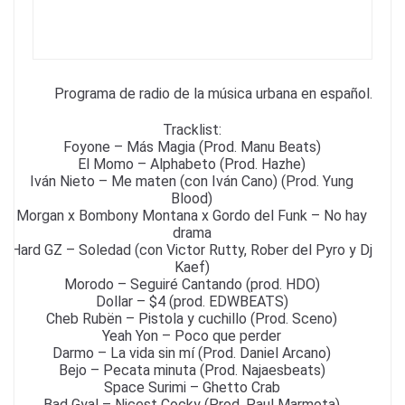
k
Programa de radio de la música urbana en español.
Tracklist:
Foyone – Más Magia (Prod. Manu Beats)
El Momo – Alphabeto (Prod. Hazhe)
Iván Nieto – Me maten (con Iván Cano) (Prod. Yung
Blood)
Morgan x Bombony Montana x Gordo del Funk – No hay
drama
Hard GZ – Soledad (con Victor Rutty, Rober del Pyro y Dj
Kaef)
Morodo – Seguiré Cantando (prod. HDO)
Dollar – $4 (prod. EDWBEATS)
Cheb Rubën – Pistola y cuchillo (Prod. Sceno)
Yeah Yon – Poco que perder
Darmo – La vida sin mí (Prod. Daniel Arcano)
Bejo – Pecata minuta (Prod. Najaesbeats)
Space Surimi – Ghetto Crab
Bad Gyal – Nicest Cocky (Prod. Paul Marmota)