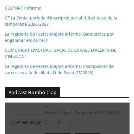
CESPORT informa:
CF La Sénia: període d’inscripció per al futbol base de la
temporada 2026-2027.
La regidoria de Festes Majors informa: Banderoles per
engalanar els carrers
COMUNICAT D'ACTUALITZACIÓ DE LA FASE D'ALERTA DE
L'INUNCAT
La regidoria de Festes Majors informa: Inscripcions de
carrosses a la desfilada Fi de Festa (FM2026)
Podcast Bombo Clap