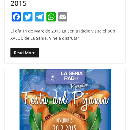
2015
F
T
T
W
E
a
w
el
h
m
El día 14 de Març de 2015 La Sénia Ràdio visita el pub
c
itt
e
at
ai
XALOC de La Sénia. Vine a disfrutar
e
er
gr
s
l
b
a
A
Read More
o
m
p
o
p
k