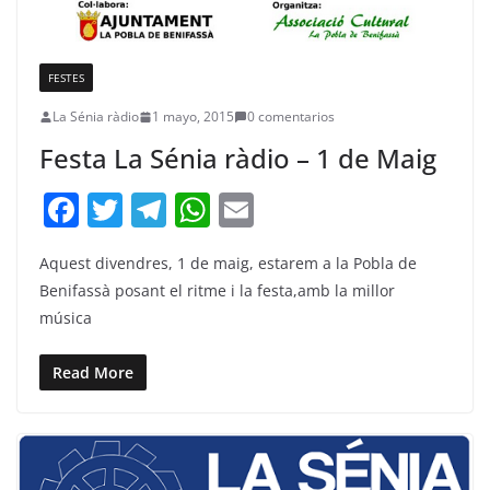
FESTES
La Sénia ràdio
1 mayo, 2015
0 comentarios
Festa La Sénia ràdio – 1 de Maig
F
T
T
W
E
a
w
el
h
m
Aquest divendres, 1 de maig, estarem a la Pobla de
c
itt
e
at
ai
Benifassà posant el ritme i la festa,amb la millor
e
er
gr
s
l
música
b
a
A
o
m
p
Read More
o
p
k