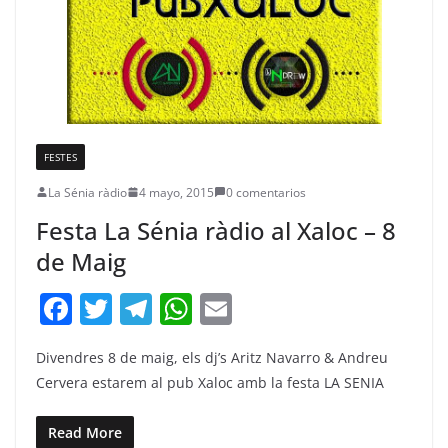
FESTES
La Sénia ràdio
4 mayo, 2015
0 comentarios
Festa La Sénia ràdio al Xaloc – 8
de Maig
F
T
T
W
E
a
w
el
h
m
Divendres 8 de maig, els dj’s Aritz Navarro & Andreu
c
itt
e
at
ai
Cervera estarem al pub Xaloc amb la festa LA SENIA
e
er
gr
s
l
b
a
A
Read More