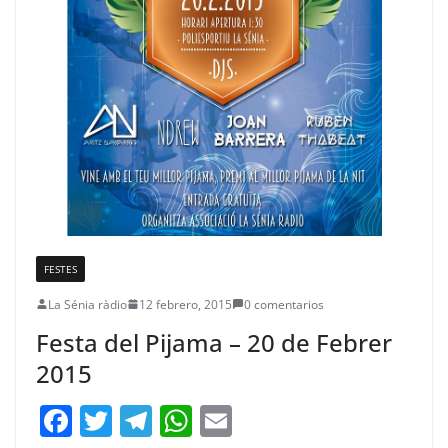
FESTES
La Sénia ràdio
12 febrero, 2015
0 comentarios
Festa del Pijama – 20 de Febrer
2015
F
T
T
W
E