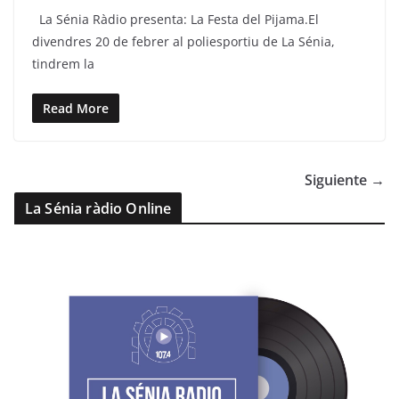
a
w
el
h
m
La Sénia Ràdio presenta: La Festa del Pijama.El
c
itt
e
at
ai
divendres 20 de febrer al poliesportiu de La Sénia,
e
er
gr
s
l
tindrem la
b
a
A
o
m
p
Read More
o
p
k
Siguiente →
La Sénia ràdio Online