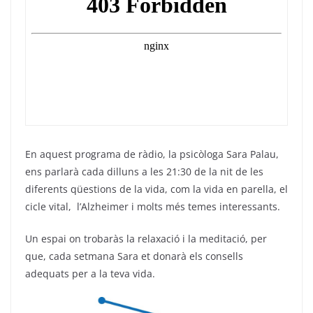
e
er
gr
s
l
b
a
A
o
m
p
o
p
k
En aquest programa de ràdio, la psicòloga Sara Palau,
ens parlarà cada dilluns a les 21:30 de la nit de les
diferents qüestions de la vida, com la vida en parella, el
cicle vital, l’Alzheimer i molts més temes interessants.
Un espai on trobaràs la relaxació i la meditació, per
que, cada setmana Sara et donarà els consells
adequats per a la teva vida.