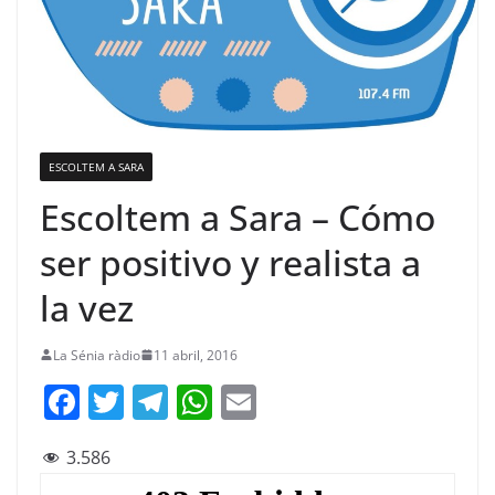
ESCOLTEM A SARA
Escoltem a Sara – Cómo
ser positivo y realista a
la vez
La Sénia ràdio
11 abril, 2016
F
T
T
W
E
a
w
el
h
m
3.586
c
itt
e
at
ai