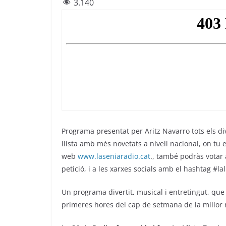
3.140
c
itt
e
at
ai
e
er
gr
s
l
b
a
A
o
m
p
o
p
k
Programa presentat per Aritz Navarro tots els d
llista amb més novetats a nivell nacional, on tu e
web
www.laseniaradio.cat
., també podràs votar
petició, i a les xarxes socials amb el hashtag #lal
Un programa divertit, musical i entretingut, qu
primeres hores del cap de setmana de la millor m