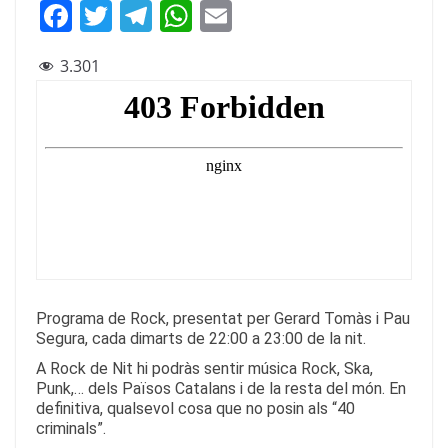
F
T
T
W
E
a
w
el
h
m
3.301
c
itt
e
at
ai
e
er
gr
s
l
b
a
A
o
m
p
o
p
k
Programa de Rock, presentat per Gerard Tomàs i Pau
Segura, cada dimarts de 22:00 a 23:00 de la nit.
A Rock de Nit hi podràs sentir música Rock, Ska,
Punk,… dels Països Catalans i de la resta del món. En
definitiva, qualsevol cosa que no posin als “40
criminals”.