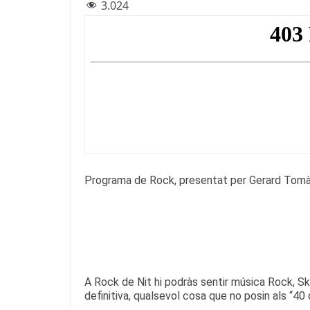
3.024
c
itt
e
at
ai
e
er
gr
s
l
b
a
A
o
m
p
o
p
k
Programa de Rock, presentat per Gerard Tomàs 
A Rock de Nit hi podràs sentir música Rock, Sk
definitiva, qualsevol cosa que no posin als “40 