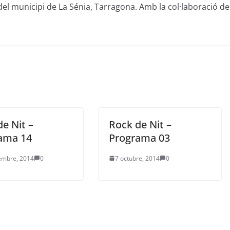
del municipi de La Sénia, Tarragona. Amb la col·laboració de
e Nit –
Rock de Nit –
ama 14
Programa 03
embre, 2014
0
7 octubre, 2014
0