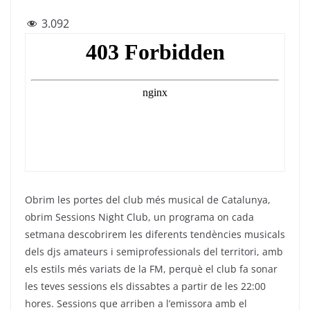
a
w
el
h
m
3.092
c
itt
e
at
ai
e
er
gr
s
l
b
a
A
o
m
p
o
p
k
Obrim les portes del club més musical de Catalunya,
obrim Sessions Night Club, un programa on cada
setmana descobrirem les diferents tendències musicals
dels djs amateurs i semiprofessionals del territori, amb
els estils més variats de la FM, perquè el club fa sonar
les teves sessions els dissabtes a partir de les 22:00
hores. Sessions que arriben a l’emissora amb el