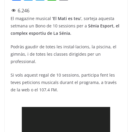
a
w
el
h
m
6.246
c
itt
e
at
ai
El magazine musical
‘El Mati es teu’
, sorteja aquesta
e
er
gr
s
l
setmana un Bono de 10 sessions per a
Sénia Esport, el
b
a
A
complex esportiu de La Sénia.
o
m
p
Podràs gaudir de totes les instal·lacions, la piscina, el
o
p
gimnàs, i de totes les classes dirigides per un
k
professional.
Si vols aquest regal de 10 sessions, participa fent les
teves peticions musicals durant el programa, a través
de la web o el 107.4 FM.