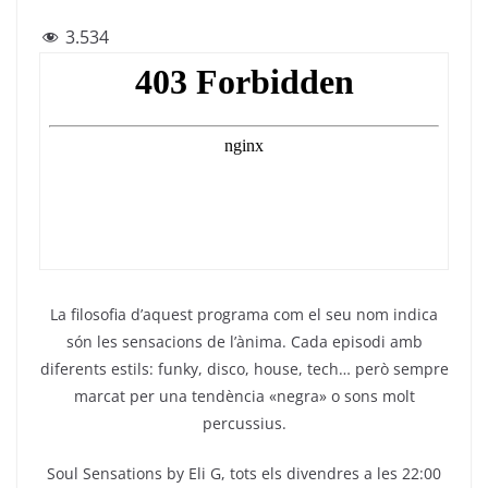
a
w
el
h
m
3.534
c
itt
e
at
ai
e
er
gr
s
l
b
a
A
o
m
p
o
p
k
La filosofia d’aquest programa com el seu nom indica
són les sensacions de l’ànima. Cada episodi amb
diferents estils: funky, disco, house, tech… però sempre
marcat per una tendència «negra» o sons molt
percussius.
Soul Sensations by Eli G, tots els divendres a les 22:00