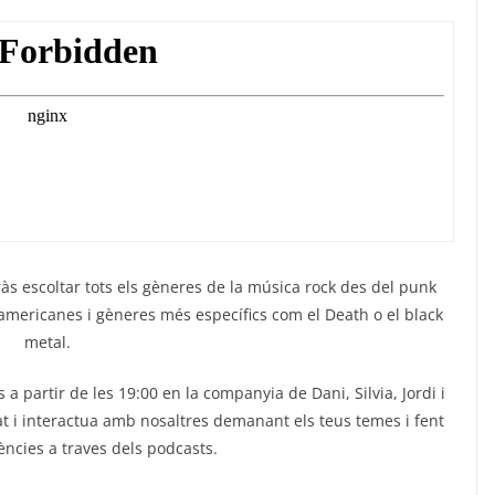
s escoltar tots els gèneres de la música rock des del punk
 americanes i gèneres més específics com el Death o el black
metal.
a partir de les 19:00 en la companyia de Dani, Silvia, Jordi i
t i interactua amb nosaltres demanant els teus temes i fent
ències a traves dels podcasts.