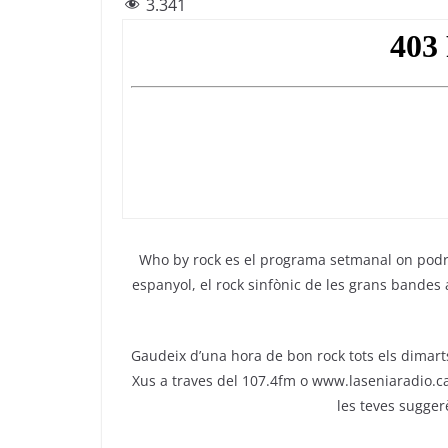
3.341
c
itt
e
at
ai
e
er
gr
s
l
b
a
A
o
m
p
o
p
k
Who by rock es el programa setmanal on podrà
espanyol, el rock sinfònic de les grans bandes
Gaudeix d’una hora de bon rock tots els dimarts 
Xus a traves del 107.4fm o www.laseniaradio.ca
les teves sugger