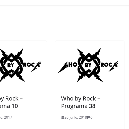
y Rock –
Who by Rock –
ama 10
Programa 38
o, 2017
26 junio, 2018
0