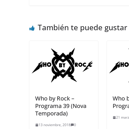
También te puede gustar
Who by Rock –
Who b
Programa 39 (Nova
Progr
Temporada)
21 marz
13 noviembre, 2018
0