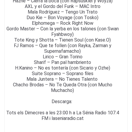
Hazhe – Cierra la boca (con Rapsusklei y Woyza)
AXL y el Gordo del Funk – MAC Intro
Mala Rodríguez – Tengo Un Trato
Duo Kie – Bon Voyage (con Tosko)
Elphomega – Rock Right Now
Gordo Master – Con la yerba en los talones (con Swan
Fyahbwoy)
Tote King y Shotta – Tienen Soul (con Kase.O)
FJ Ramos – Que te follen (con Rayka, Zarman y
Supernafamacho)
Lirico – Gran Torino
Sharif – Pan pal hambriento
H.Kanino – No es tontería (con Sicario y Ozhe)
Suite Soprano – Soprano files
Mala Juntera – No Tienes Talento
Chacho Brodas – No Te Queda Otra (con Mucho
Muchacho)
Descarga:
Tots els Dimecres a les 23:00 h a La Sénia Radio 107.4
FM i laseniaradio.cat