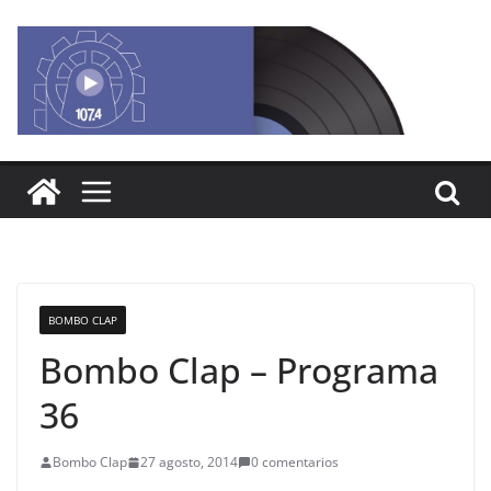
Saltar
al
contenido
BOMBO CLAP
Bombo Clap – Programa
36
Bombo Clap
27 agosto, 2014
0 comentarios