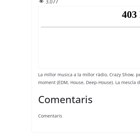
3.077
c
itt
e
at
ai
e
er
gr
s
l
b
a
A
o
m
p
o
p
k
La millor musica a la millor ràdio, Crazy Show, 
moment (EDM, House, Deep-House). La mescla d’es
Comentaris
Comentaris