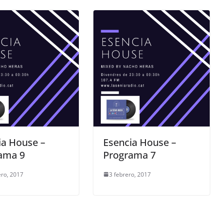
ia House –
Esencia House –
ama 9
Programa 7
ero, 2017
3 febrero, 2017