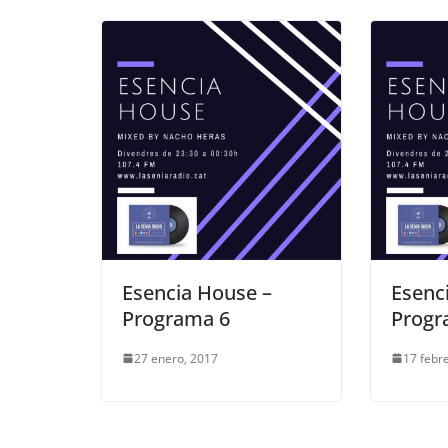
Esencia House –
Esenc
Programa 6
Progr
27 enero, 2017
17 febr