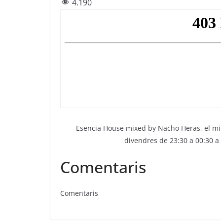
4.190
c
itt
e
at
ai
e
er
gr
s
l
b
a
A
o
m
p
o
p
k
Esencia House mixed by Nacho Heras, el mil
divendres de 23:30 a 00:30 a 
Comentaris
Comentaris