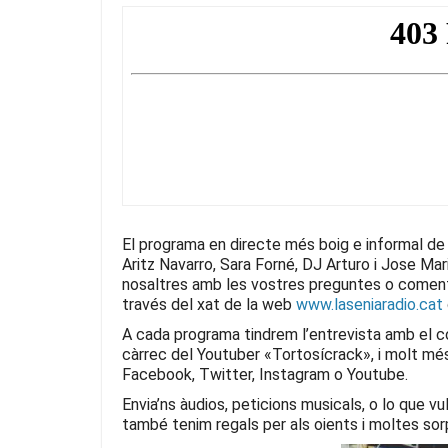
c
itt
e
at
ai
e
er
gr
s
l
b
a
A
o
m
p
o
p
k
El programa en directe més boig e informal de
Aritz Navarro, Sara Forné, DJ Arturo i Jose Ma
nosaltres amb les vostres preguntes o coment
través del xat de la web
www.laseniaradio.cat
A cada programa tindrem l’entrevista amb el con
càrrec del Youtuber «Tortosícrack», i molt mé
Facebook, Twitter, Instagram o Youtube.
Envia’ns àudios, peticions musicals, o lo que v
també tenim regals per als oients i moltes so