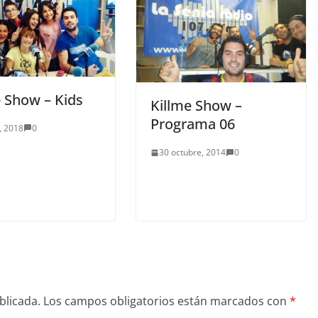
e Show – Kids
Killme Show –
Programa 06
, 2018
0
30 octubre, 2014
0
blicada.
Los campos obligatorios están marcados con
*