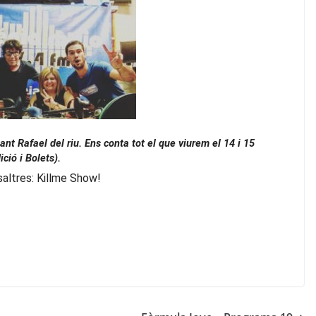
nt Rafael del riu. Ens conta tot el que viurem el 14 i 15
ició i Bolets).
saltres: Killme Show!