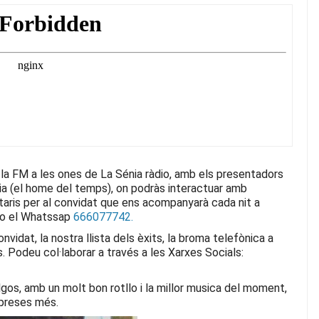
 la FM a les ones de La Sénia ràdio, amb els presentadors
ria (el home del temps), on podràs interactuar amb
aris per al convidat que ens acompanyarà cada nit
a
o el Whatssap
666077742.
vidat, la nostra llista dels èxits, la broma telefònica a
s.
Podeu col·laborar a través a les Xarxes Socials:
ulgos, amb un molt bon rotllo i la millor musica del moment,
rpreses més.