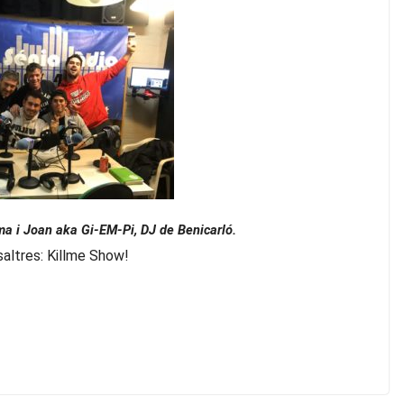
a i Joan aka Gi-EM-Pi, DJ de Benicarló.
saltres: Killme Show!