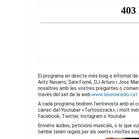
c
itt
e
at
ai
e
er
gr
s
l
b
a
A
o
m
p
o
p
k
El programa en directe més boig e informal de
Aritz Navarro, Sara Forné, DJ Arturo i Jose Ma
nosaltres amb les vostres preguntes o coment
través del xat de la web
www.laseniaradio.cat
A cada programa tindrem l’entrevista amb el con
càrrec del Youtuber «Tortosícrack», i molt mé
Facebook, Twitter, Instagram o Youtube.
Envia’ns àudios, peticions musicals, o lo que v
també tenim regals per als oients i moltes so