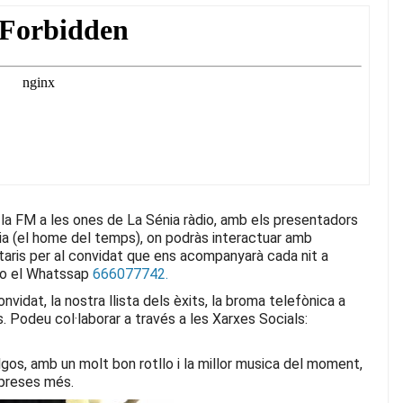
 la FM a les ones de La Sénia ràdio, amb els presentadors
ria (el home del temps), on podràs interactuar amb
aris per al convidat que ens acompanyarà cada nit
a
o el Whatssap
666077742.
vidat, la nostra llista dels èxits, la broma telefònica a
s.
Podeu col·laborar a través a les Xarxes Socials:
ulgos, amb un molt bon rotllo i la millor musica del moment,
rpreses més.