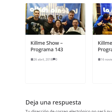
Killme Show –
Killm
Programa 143
Progr
26 abril, 2018
0
16 novi
Deja una respuesta
Tu dirección de correo electrónico no será pu