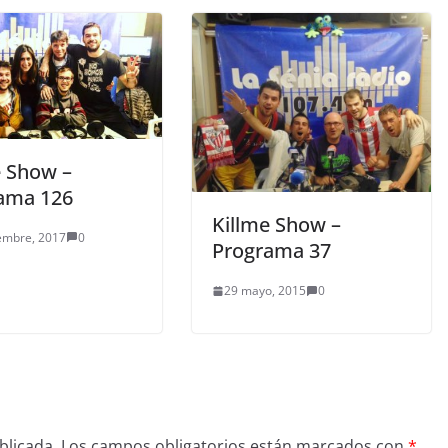
e Show –
ama 126
Killme Show –
embre, 2017
0
Programa 37
29 mayo, 2015
0
blicada.
Los campos obligatorios están marcados con
*