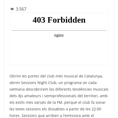
a
w
el
h
m
3.567
c
itt
e
at
ai
e
er
gr
s
l
b
a
A
o
m
p
o
p
k
Obrim les portes del club més musical de Catalunya,
obrim Sessions Night Club, un programa on cada
setmana descobrirem les diferents tendències musicals
dels djs amateurs i semiprofessionals del territori, amb
els estils més variats de la FM, perquè el club fa sonar
les teves sessions els dissabtes a partir de les 22:00
hores. Sessions que arriben a l’emissora amb el