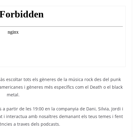
s escoltar tots els gèneres de la música rock des del punk
 americanes i gèneres més específics com el Death o el black
metal.
a partir de les 19:00 en la companyia de Dani, Silvia, Jordi i
t i interactua amb nosaltres demanant els teus temes i fent
ències a traves dels podcasts.