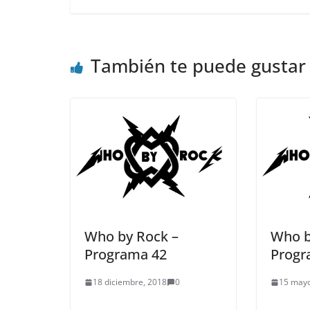
También te puede gustar
Who by Rock –
Who b
Programa 42
Progr
18 diciembre, 2018
0
15 mayo