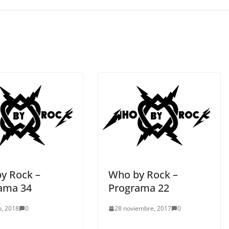
y Rock –
Who by Rock –
ama 34
Programa 22
, 2018
0
28 noviembre, 2017
0