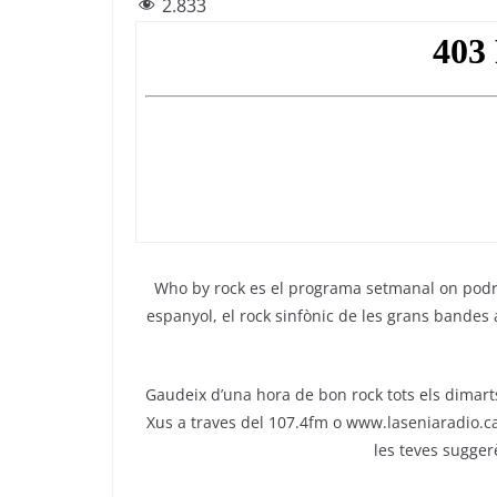
2.833
c
itt
e
at
ai
e
er
gr
s
l
b
a
A
o
m
p
o
p
k
Who by rock es el programa setmanal on podrà
espanyol, el rock sinfònic de les grans bandes
Gaudeix d’una hora de bon rock tots els dimarts 
Xus a traves del 107.4fm o www.laseniaradio.ca
les teves sugger