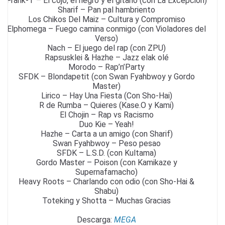
Frank-T – El cojo, el negro y el gitano (con La Excepcion)
Sharif – Pan pal hambriento
Los Chikos Del Maiz – Cultura y Compromiso
Elphomega – Fuego camina conmigo (con Violadores del
Verso)
Nach – El juego del rap (con ZPU)
Rapsusklei & Hazhe – Jazz elak olé
Morodo – Rap’n’Party
SFDK – Blondapetit (con Swan Fyahbwoy y Gordo
Master)
Lirico – Hay Una Fiesta (Con Sho-Hai)
R de Rumba – Quieres (Kase.O y Kami)
El Chojin – Rap vs Racismo
Duo Kie – Yeah!
Hazhe – Carta a un amigo (con Sharif)
Swan Fyahbwoy – Peso pesao
SFDK – L.S.D. (con Kultama)
Gordo Master – Poison (con Kamikaze y
Supernafamacho)
Heavy Roots – Charlando con odio (con Sho-Hai &
Shabu)
Toteking y Shotta – Muchas Gracias
Descarga:
MEGA