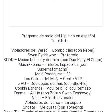
o
m
p
o
p
k
Programa de radio del Hip Hop en español.
Tracklist:
Violadores del Verso – Bombo clap (con Rebel)
Swan Fyahbwoy – Protocolo
SFDK – Misión buscar y destruir (con Duo Kie y El Chojin)
Mushikkomio – Trileros Espaciales (con
Supernafamacho)
Mala Rodriguez – 33
Los Chikos del Maíz – Gente V.I.P.
ZPU – Dos copas de más (con Sho-Hai)
Cookin Bananas – Aqui te pillo, aqui temazo
Darmo – Al Lío (con Zatu y Swan Fyahbwoy)
Nach – Efectos vocales
Violadores del verso – La cupula
Shotta – Me gusta (con Toteking)