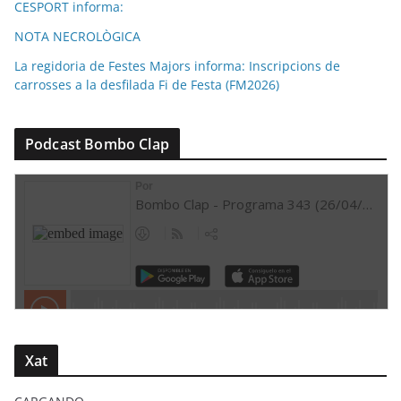
CESPORT informa:
NOTA NECROLÒGICA
La regidoria de Festes Majors informa: Inscripcions de
carrosses a la desfilada Fi de Festa (FM2026)
Podcast Bombo Clap
Xat