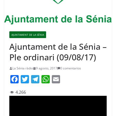
AJUNTAMENT DE LA SÉNIA
Ajuntament de la Sénia –
Ple ordinari (09/08/17)
La Sénia ràdio
9 agosto, 2017
0 comentarios
F
T
T
W
E
a
w
el
h
m
4.266
c
itt
e
at
ai
e
er
gr
s
l
b
a
A