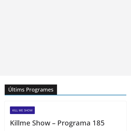
Últims Programes
KILL ME SHOW
Killme Show – Programa 185