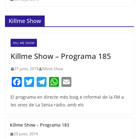
Killme Show
KILL ME SHOW
Killme Show – Programa 185
27 junio, 2019
Killme Show
F
T
T
W
E
a
w
el
h
m
El programa en directe més boig e informal de la FM a
c
itt
e
at
ai
les ones de La Sénia ràdio, amb els
e
er
gr
s
l
b
a
A
Killme Show – Programa 183
o
m
p
20 junio, 2019