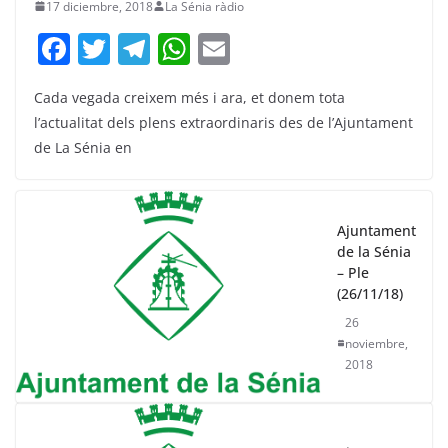
17 diciembre, 2018
La Sénia ràdio
F
T
T
W
E
a
w
el
h
m
Cada vegada creixem més i ara, et donem tota
c
itt
e
at
ai
l’actualitat dels plens extraordinaris des de l’Ajuntament
e
er
gr
s
l
de La Sénia en
b
a
A
o
m
p
o
p
Ajuntament
de la Sénia
k
– Ple
(26/11/18)
26
noviembre,
2018