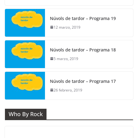
b
a
A
o
m
p
Núvols de tardor – Programa 19
o
p
12 marzo, 2019
k
Núvols de tardor – Programa 18
5 marzo, 2019
Núvols de tardor – Programa 17
26 febrero, 2019
Who By Rock