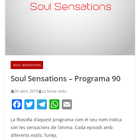
SOUL SENSATIONS
Soul Sensations – Programa 90
26 abril, 2019
La Sénia ràdio
F
T
T
W
E
a
w
el
h
m
La filosofia d’aquest programa com el seu nom indica
c
itt
e
at
ai
són les sensacions de l’ànima. Cada episodi amb
e
er
gr
s
l
diferents estils: funky,