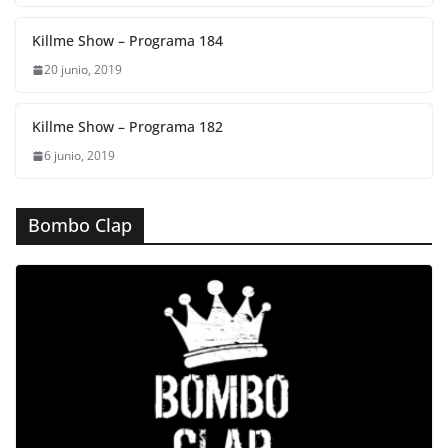
o
p
k
Killme Show – Programa 184
20 junio, 2019
Killme Show – Programa 182
6 junio, 2019
Bombo Clap