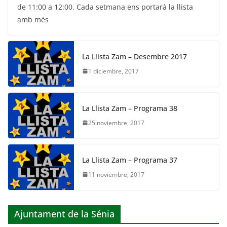
c
itt
e
at
ai
de 11:00 a 12:00. Cada setmana ens portarà la llista
e
er
gr
s
l
amb més
b
a
A
o
m
p
La Llista Zam – Desembre 2017
o
p
1 diciembre, 2017
k
La Llista Zam – Programa 38
25 noviembre, 2017
La Llista Zam – Programa 37
11 noviembre, 2017
Ajuntament de la Sénia