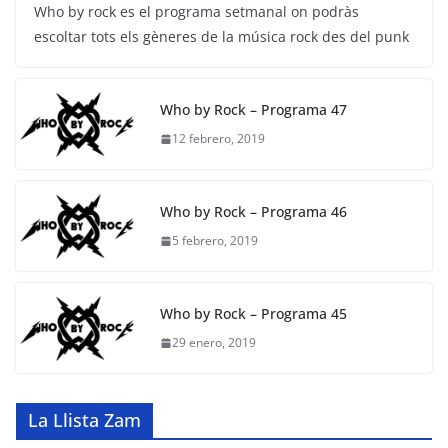
Who by rock es el programa setmanal on podràs
c
itt
e
at
ai
escoltar tots els gèneres de la música rock des del punk
e
er
gr
s
l
b
a
A
Who by Rock – Programa 47
o
m
p
12 febrero, 2019
o
p
k
Who by Rock – Programa 46
5 febrero, 2019
Who by Rock – Programa 45
29 enero, 2019
La Llista Zam