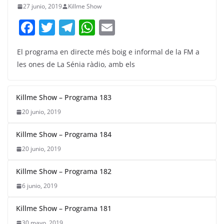
27 junio, 2019
Killme Show
F
T
T
W
E
a
w
el
h
m
El programa en directe més boig e informal de la FM a
c
itt
e
at
ai
les ones de La Sénia ràdio, amb els
e
er
gr
s
l
b
a
A
Killme Show – Programa 183
o
m
p
20 junio, 2019
o
p
k
Killme Show – Programa 184
20 junio, 2019
Killme Show – Programa 182
6 junio, 2019
Killme Show – Programa 181
30 mayo, 2019