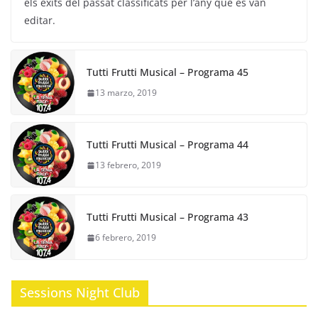
els èxits del passat classificats per l’any que es van
e
er
gr
s
l
editar.
b
a
A
o
m
p
Tutti Frutti Musical – Programa 45
o
p
13 marzo, 2019
k
Tutti Frutti Musical – Programa 44
13 febrero, 2019
Tutti Frutti Musical – Programa 43
6 febrero, 2019
Sessions Night Club