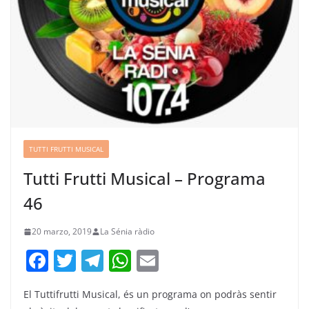
TUTTI FRUTTI MUSICAL
Tutti Frutti Musical – Programa
46
20 marzo, 2019
La Sénia ràdio
F
T
T
W
E
a
w
el
h
m
El Tuttifrutti Musical, és un programa on podràs sentir
c
itt
e
at
ai