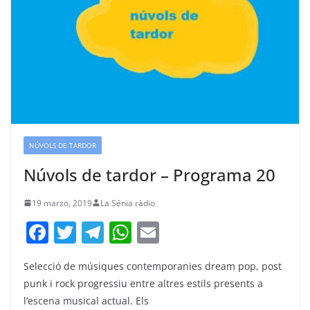
NÚVOLS DE TARDOR
Núvols de tardor – Programa 20
19 marzo, 2019
La Sénia ràdio
F
T
T
W
E
a
w
el
h
m
Selecció de músiques contemporanies dream pop, post
c
itt
e
at
ai
punk i rock progressiu entre altres estils presents a
e
er
gr
s
l
l’escena musical actual. Els