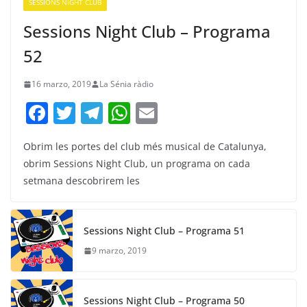
SESSIONS NIGHT CLUB
Sessions Night Club – Programa
52
16 marzo, 2019
La Sénia ràdio
F
T
T
W
E
a
w
el
h
m
Obrim les portes del club més musical de Catalunya,
c
itt
e
at
ai
obrim Sessions Night Club, un programa on cada
e
er
gr
s
l
setmana descobrirem les
b
a
A
o
m
p
Sessions Night Club – Programa 51
o
p
9 marzo, 2019
k
Sessions Night Club – Programa 50