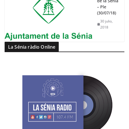
de la Sénia
– Ple
(30/07/18)
30 julio,
2018
La Sénia ràdio Online