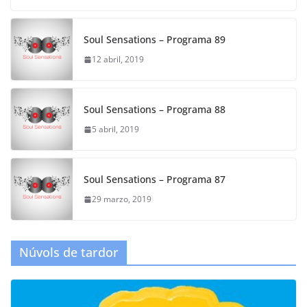
b
a
A
o
m
p
Soul Sensations – Programa 89
o
p
12 abril, 2019
k
Soul Sensations – Programa 88
5 abril, 2019
Soul Sensations – Programa 87
29 marzo, 2019
Núvols de tardor