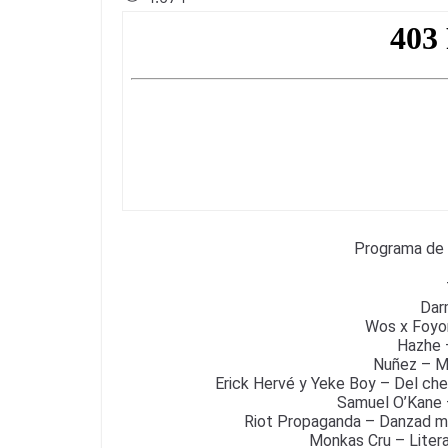
c
itt
e
at
ai
e
er
gr
s
l
b
a
A
o
m
p
o
p
k
Programa de 
Dar
Wos x Foyo
Hazhe 
Nuñez – M
Erick Hervé y Yeke Boy – Del che
Samuel O’Kane 
Riot Propaganda – Danzad ma
Monkas Cru – Litera