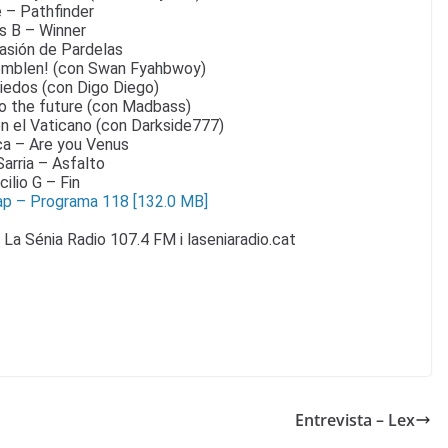
 – Pathfinder
s B – Winner
asión de Pardelas
emblen! (con Swan Fyahbwoy)
iedos (con Digo Diego)
o the future (con Madbass)
n el Vaticano (con Darkside777)
ca – Are you Venus
arria – Asfalto
cilio G – Fin
p – Programa 118 [132.0 MB]
 La Sénia Radio 107.4 FM i laseniaradio.cat
Entrevista – Lex