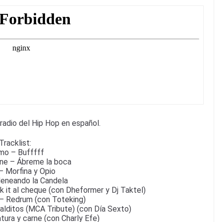
radio del Hip Hop en español.
Tracklist:
mo – Bufffff
ne – Ábreme la boca
– Morfina y Opio
eneando la Candela
k it al cheque (con Dheformer y Dj Taktel)
– Redrum (con Toteking)
lditos (MCA Tribute) (con Día Sexto)
tura y carne (con Charly Efe)