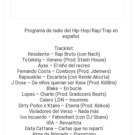
k
Programa de radio del Hip-Hop/Rap/Trap en
español.
Tracklist:
Residente – Rap Bruto (con Nach)
Toteking – Veneno (Prod. Stash House)
Ayax – El niño del recreo
Fernando Costa – Cowboys (Prod. Jdemers)
Rapsusklei – Escarlata (con Rxnde Akozta)
J Dose – De niños querían ser Kase (Prod. KillBrix)
Blake – En bucle
Lopes – Charlin (Prod. Gradozero Beats)
Calero LDN – Insomnio
Dirty Porko x Ktano – Eterna (Prod. Xinkoa)
Violadores del Verso – Nada más
Ivo Incuerdo – Fahrenheit (con DJ Sbans)
IRA – Revueltita
Gata Cattana – Cartas que no repartí
Alma de Nómada – Purgatorio