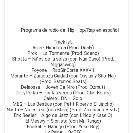
k
Programa de radio del Hip-Hop/Rap en español.
Tracklist:
Anier- Hiroshima (Prod. Dualy)
Prok – La Tormenta (Prod. Sceno)
Shotta – Niños de la selva (con Iván Cano) (Prod.
Niggaswing)
Foyone – RapSinCorte XXXVII
Morante – Zaragoza Ciudad (con Ossian y Sho-Hai)
(Prod. Baturros Beats)
Delaossa – Joven De Niro (Prod. Ozmut)
DirtyPorko – Por las veces (Prod. Clas Beats)
Calero LDN – Solo
MB$ – Las Bestias (con Petit Ribery x El Jincho)
Nasta – No es real (con Khan) (Prod. Zamorano Beatz)
Erik Beeler – Algo de Jazz (con Lírico y Kase.O)
El Meswy – Sionista (con Mr. Rango)
Endikah – Habugo (Prod. Yeke Boy)
Ly Raine – O4SIX