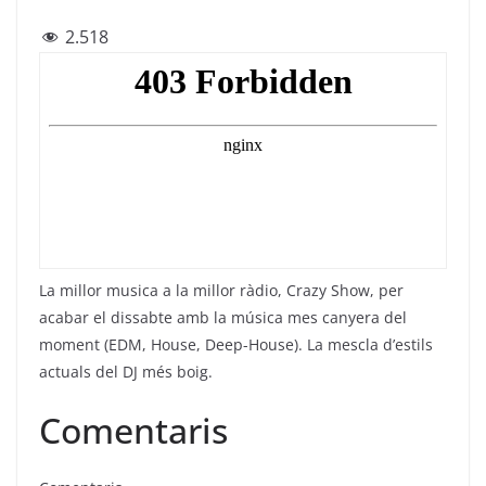
a
w
el
h
m
2.518
c
itt
e
at
ai
e
er
gr
s
l
b
a
A
o
m
p
o
p
k
La millor musica a la millor ràdio, Crazy Show, per
acabar el dissabte amb la música mes canyera del
moment (EDM, House, Deep-House). La mescla d’estils
actuals del DJ més boig.
Comentaris