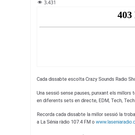
3.431
c
itt
e
at
ai
e
er
gr
s
l
b
a
A
o
m
p
o
p
k
Cada dissabte escolta Crazy Sounds Radio Show
Una sessió sense pauses, punxant els millors t
en diferents sets en directe, EDM, Tech, Tech
Recorda cada dissabte la millor sessió la trob
a La Sénia ràdio 107.4 FM o
www.laseniaradio.