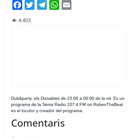
F
T
T
W
E
a
w
el
h
m
4.403
c
itt
e
at
ai
e
er
gr
s
l
b
a
A
o
m
p
o
p
k
Dub&party,
els Dissabtes de 23:00 a 00:00 de la nit. Es un
programa
de la Sénia Radio 107.4 FM on
RubenThaBeat
es el locutor y cr
eador del programa.
Comentaris