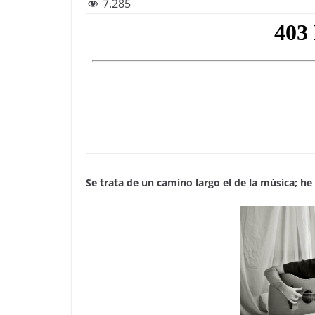
7.285
c
itt
e
at
ai
e
er
gr
s
l
b
a
A
o
m
p
o
p
k
Se trata de un camino largo el de la música; he