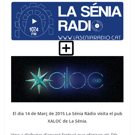
c
itt
e
at
ai
e
er
gr
s
l
b
a
A
o
m
p
o
p
k
El día 14 de Març de 2015 La Sénia Ràdio visita el pub
XALOC de La Sénia.
Vine a disfrutar d’aquest festival que oferiran els DJ’s