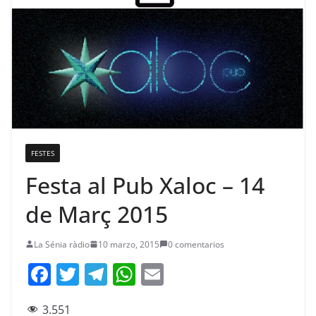
FESTES
Festa al Pub Xaloc – 14
de Març 2015
La Sénia ràdio
10 marzo, 2015
0 comentarios
F
T
T
W
E
a
w
el
h
m
3.551