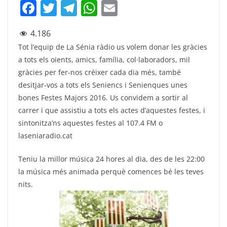
F
T
T
W
E
a
w
el
h
m
4.186
c
itt
e
at
ai
Tot l’equip de La Sénia ràdio us volem donar les gràcies
e
er
gr
s
l
a tots els oients, amics, família, col·laboradors, mil
b
a
A
gràcies per fer-nos créixer cada dia més, també
o
m
p
desitjar-vos a tots els Seniencs i Senienques unes
bones Festes Majors 2016. Us convidem a sortir al
o
p
carrer i que assistiu a tots els actes d’aquestes festes, i
k
sintonitza’ns aquestes festes al 107.4 FM o
laseniaradio.cat
Teniu la millor música 24 hores al dia, des de les 22:00
la música més animada perquè comences bé les teves
nits.