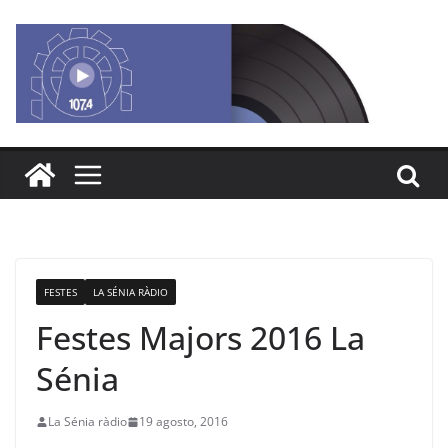
Saltar
al
contenido
FESTES
LA SÉNIA RÀDIO
Festes Majors 2016 La
Sénia
La Sénia ràdio
19 agosto, 2016