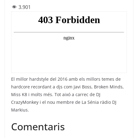
a
w
el
h
m
3.901
c
itt
e
at
ai
e
er
gr
s
l
b
a
A
o
m
p
o
p
k
El millor hardstyle del 2016 amb els millors temes de
hardcore recordant a djs com Javi Boss, Broken Minds,
Miss K8 i molts més. Tot aixó a carrec de DJ
CrazyMonkey i el nou membre de La Sénia ràdio DJ
Markius.
Comentaris