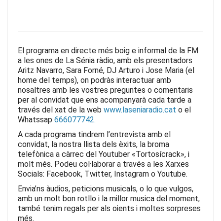
k
El programa en directe més boig e informal de la FM
a les ones de La Sénia ràdio, amb els presentadors
Aritz Navarro, Sara Forné, DJ Arturo i Jose Maria (el
home del temps), on podràs interactuar amb
nosaltres amb les vostres preguntes o comentaris
per al convidat que ens acompanyarà cada tarde
a
través del xat de la web
www.laseniaradio.cat
o el
Whatssap
666077742.
A cada programa tindrem l’entrevista amb el
convidat, la nostra llista dels èxits, la broma
telefònica a càrrec del Youtuber «Tortosícrack», i
molt més.
Podeu col·laborar a través a les Xarxes
Socials: Facebook, Twitter, Instagram o Youtube.
Envia’ns àudios, peticions musicals, o lo que vulgos,
amb un molt bon rotllo i la millor musica del moment,
també tenim regals per als oients i moltes sorpreses
més.