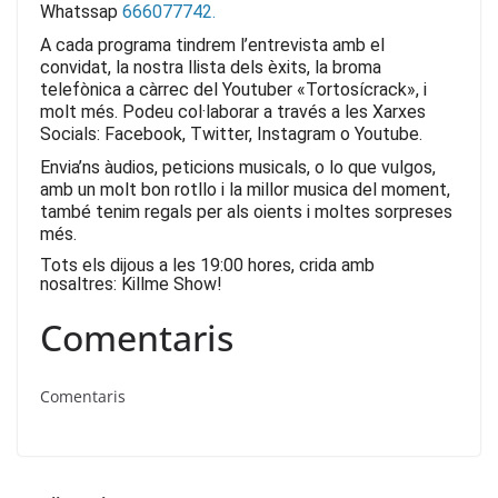
Whatssap
666077742.
A cada programa tindrem l’entrevista amb el
convidat, la nostra llista dels èxits, la broma
telefònica a càrrec del Youtuber «Tortosícrack», i
molt més.
Podeu col·laborar a través a les Xarxes
Socials: Facebook, Twitter, Instagram o Youtube.
Envia’ns àudios, peticions musicals, o lo que vulgos,
amb un molt bon rotllo i la millor musica del moment,
també tenim regals per als oients i moltes sorpreses
més.
Tots els dijous a les 19:00 hores, crida amb
nosaltres: Killme Show!
Comentaris
Comentaris