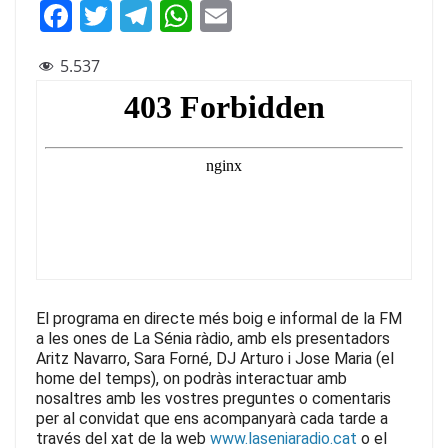
F
T
T
W
E
a
w
el
h
m
5.537
c
itt
e
at
ai
e
er
gr
s
l
b
a
A
o
m
p
o
p
k
El programa en directe més boig e informal de la FM
a les ones de La Sénia ràdio, amb els presentadors
Aritz Navarro, Sara Forné, DJ Arturo i Jose Maria (el
home del temps), on podràs interactuar amb
nosaltres amb les vostres preguntes o comentaris
per al convidat que ens acompanyarà cada tarde
a
través del xat de la web
www.laseniaradio.cat
o el