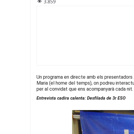
3.859
c
itt
e
at
ai
e
er
gr
s
l
b
a
A
o
m
p
o
p
k
Un programa en directe amb els presentadors Ar
Maria (el home del temps), on podreu interac
per al convidat que ens acompanyarà cada nit.
Entrevista cadira calenta: Desfilada de 3r ESO