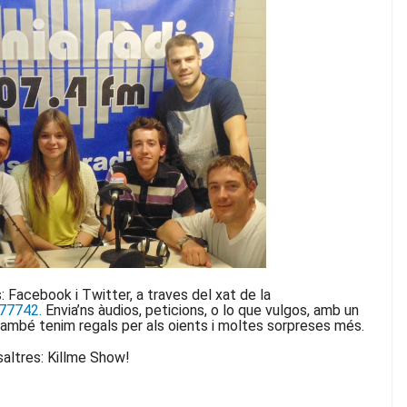
: Facebook i Twitter, a traves del xat de la
77742.
Envia’ns àudios, peticions, o lo que vulgos, amb un
 també tenim regals per als oients i moltes sorpreses més.
saltres: Killme Show!