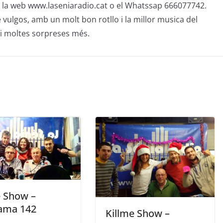
 la web www.laseniaradio.cat o el Whatssap 666077742.
 vulgos, amb un molt bon rotllo i la millor musica del
i moltes sorpreses més.
e Show –
ama 142
Killme Show –