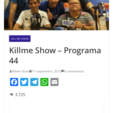
KILL ME SHOW
Killme Show – Programa
44
Killme Show
17 septiembre, 2015
0 comentarios
F
T
T
W
E
a
w
el
h
m
3.725
c
itt
e
at
ai
e
er
gr
s
l