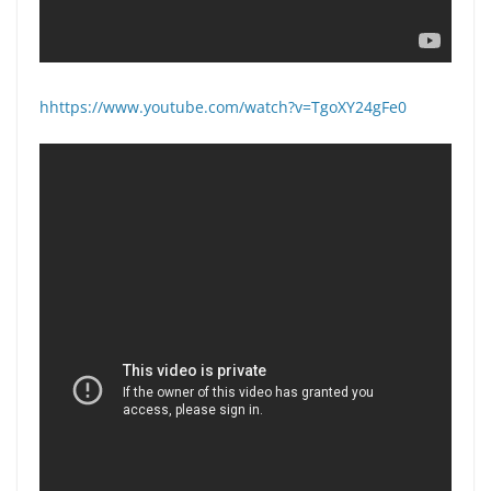
hhttps://www.youtube.com/watch?v=TgoXY24gFe0