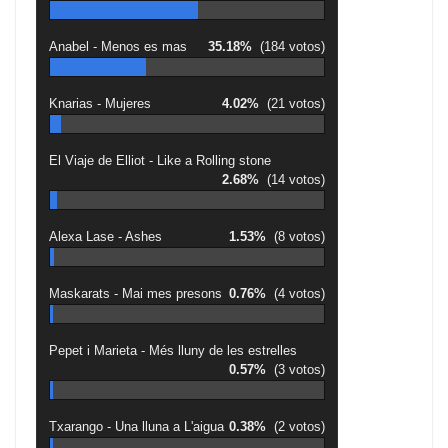
o
p
k
Anabel - Menos es mas
35.18%
(184 votos)
Knarias - Mujeres
4.02%
(21 votos)
El Viaje de Elliot - Like a Rolling stone
2.68%
(14 votos)
Alexa Lase - Ashes
1.53%
(8 votos)
Maskarats - Mai mes presons
0.76%
(4 votos)
Pepet i Marieta - Més lluny de les estrelles
0.57%
(3 votos)
Txarango - Una lluna a L'aigua
0.38%
(2 votos)