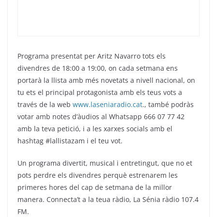
o
p
k
Programa presentat per Aritz Navarro tots els
divendres de 18:00 a 19:00, on cada setmana ens
portarà la llista amb més novetats a nivell nacional, on
tu ets el principal protagonista amb els teus vots a
través de la web
www.laseniaradio.cat
., també podràs
votar amb notes d’àudios al Whatsapp 666 07 77 42
amb la teva petició, i a les xarxes socials amb el
hashtag #lallistazam i el teu vot.
Un programa divertit, musical i entretingut, que no et
pots perdre els divendres perquè estrenarem les
primeres hores del cap de setmana de la millor
manera. Connecta’t a la teua ràdio, La Sénia ràdio 107.4
FM.