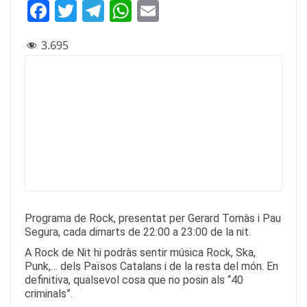
F
T
T
W
E
a
w
el
h
m
3.695
c
itt
e
at
ai
e
er
gr
s
l
b
a
A
o
m
p
o
p
k
Programa de Rock, presentat per Gerard Tomàs i Pau
Segura, cada dimarts de 22:00 a 23:00 de la nit.
A Rock de Nit hi podràs sentir música Rock, Ska,
Punk,… dels Països Catalans i de la resta del món. En
definitiva, qualsevol cosa que no posin als “40
criminals”.