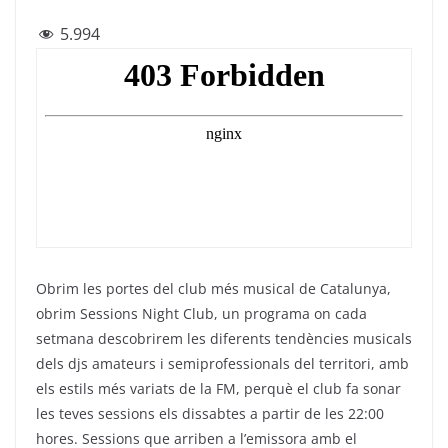
a
w
el
h
m
5.994
c
itt
e
at
ai
e
er
gr
s
l
b
a
A
o
m
p
o
p
k
Obrim les portes del club més musical de Catalunya,
obrim Sessions Night Club, un programa on cada
setmana descobrirem les diferents tendències musicals
dels djs amateurs i semiprofessionals del territori, amb
els estils més variats de la FM, perquè el club fa sonar
les teves sessions els dissabtes a partir de les 22:00
hores. Sessions que arriben a l’emissora amb el