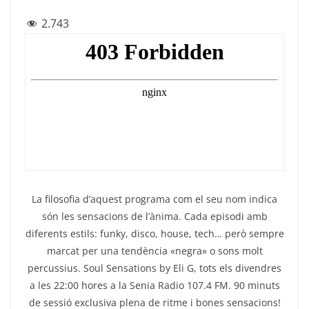
a
w
el
h
m
2.743
c
itt
e
at
ai
e
er
gr
s
l
b
a
A
o
m
p
o
p
k
La filosofia d’aquest programa com el seu nom indica
són les sensacions de l’ànima. Cada episodi amb
diferents estils: funky, disco, house, tech… però sempre
marcat per una tendència «negra» o sons molt
percussius. Soul Sensations by Eli G, tots els divendres
a les 22:00 hores a la Senia Radio 107.4 FM. 90 minuts
de sessió exclusiva plena de ritme i bones sensacions!