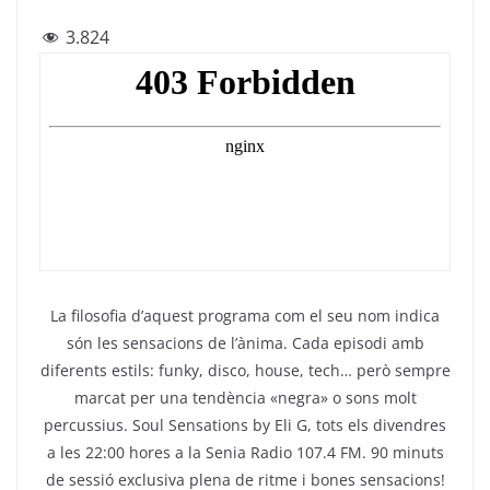
a
w
el
h
m
3.824
c
itt
e
at
ai
e
er
gr
s
l
b
a
A
o
m
p
o
p
k
La filosofia d’aquest programa com el seu nom indica
són les sensacions de l’ànima. Cada episodi amb
diferents estils: funky, disco, house, tech… però sempre
marcat per una tendència «negra» o sons molt
percussius. Soul Sensations by Eli G, tots els divendres
a les 22:00 hores a la Senia Radio 107.4 FM. 90 minuts
de sessió exclusiva plena de ritme i bones sensacions!