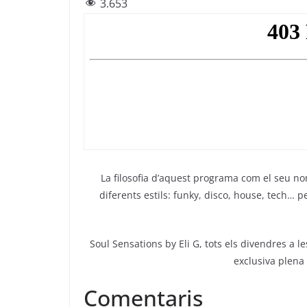
3.653
c
itt
e
at
ai
e
er
gr
s
l
b
a
A
o
m
p
o
p
k
La filosofia d’aquest programa com el seu n
diferents estils: funky, disco, house, tech…
Soul Sensations by Eli G, tots els divendres a l
exclusiva plena
Comentaris