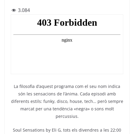
a
w
el
h
m
3.084
c
itt
e
at
ai
e
er
gr
s
l
b
a
A
o
m
p
o
p
k
La filosofia d’aquest programa com el seu nom indica
són les sensacions de l’ànima. Cada episodi amb
diferents estils: funky, disco, house, tech… però sempre
marcat per una tendència «negra» o sons molt
percussius.
Soul Sensations by Eli G, tots els divendres a les 22:00