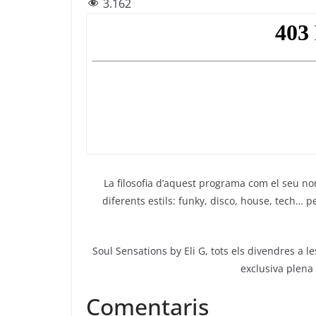
3.162
c
itt
e
at
ai
e
er
gr
s
l
b
a
A
o
m
p
o
p
k
La filosofia d’aquest programa com el seu n
diferents estils: funky, disco, house, tech…
Soul Sensations by Eli G, tots els divendres a l
exclusiva plena
Comentaris