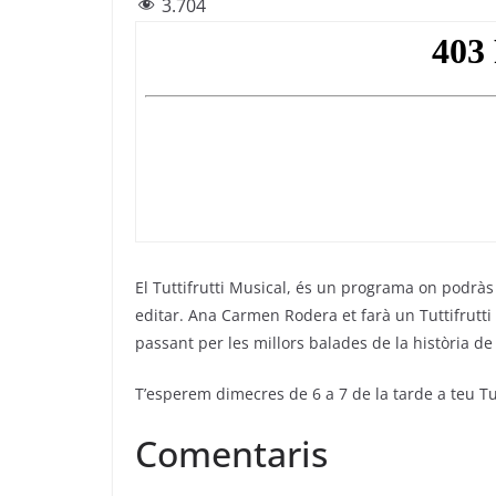
3.704
c
itt
e
at
ai
e
er
gr
s
l
b
a
A
o
m
p
o
p
k
El Tuttifrutti Musical, és un programa on podràs s
editar. Ana Carmen Rodera et farà un Tuttifrutti 
passant per les millors balades de la història de
T’esperem dimecres de 6 a 7 de la tarde a teu Tu
Comentaris