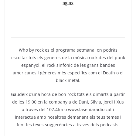
o
m
p
o
p
k
Who by rock es el programa setmanal on podràs
escoltar tots els gèneres de la música rock des del punk
espanyol, el rock sinfònic de les grans bandes
americanes i gèneres més específics com el Death o el
black metal.
Gaudeix d’una hora de bon rock tots els dimarts a partir
de les 19:00 en la companyia de Dani, Silvia, Jordi i Xus
a traves del 107.4fm o www.laseniaradio.cat i
interactua amb nosaltres demanant els teus temes i
fent les teves suggerències a traves dels podcasts.