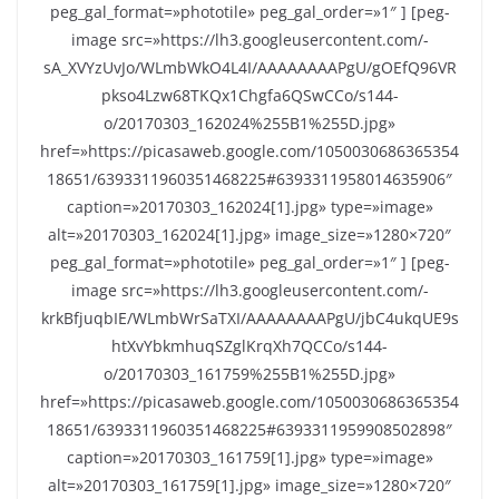
peg_gal_format=»phototile» peg_gal_order=»1″ ] [peg-
image src=»https://lh3.googleusercontent.com/-
sA_XVYzUvJo/WLmbWkO4L4I/AAAAAAAAPgU/gOEfQ96VR
pkso4Lzw68TKQx1Chgfa6QSwCCo/s144-
o/20170303_162024%255B1%255D.jpg»
href=»https://picasaweb.google.com/1050030686365354
18651/6393311960351468225#6393311958014635906″
caption=»20170303_162024[1].jpg» type=»image»
alt=»20170303_162024[1].jpg» image_size=»1280×720″
peg_gal_format=»phototile» peg_gal_order=»1″ ] [peg-
image src=»https://lh3.googleusercontent.com/-
krkBfjuqbIE/WLmbWrSaTXI/AAAAAAAAPgU/jbC4ukqUE9s
htXvYbkmhuqSZglKrqXh7QCCo/s144-
o/20170303_161759%255B1%255D.jpg»
href=»https://picasaweb.google.com/1050030686365354
18651/6393311960351468225#6393311959908502898″
caption=»20170303_161759[1].jpg» type=»image»
alt=»20170303_161759[1].jpg» image_size=»1280×720″