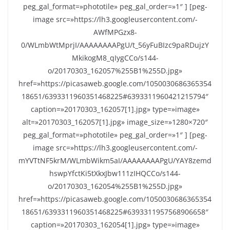
peg_gal_format=»phototile» peg_gal_order=»1″ ] [peg-
image src=»https://lh3.googleusercontent.com/-
AWfMPGzx8-
0/WLmbWtMprjI/AAAAAAAAPgU/t_56yFuBIzc9paRDujzY
MkikogM8_qIygCCo/s144-
o/20170303_162057%255B1%255D.jpg»
href=»https://picasaweb.google.com/1050030686365354
18651/6393311960351468225#6393311960421215794″
caption=»20170303_162057[1].jpg» type=»image»
alt=»20170303_162057[1].jpg» image_size=»1280×720″
peg_gal_format=»phototile» peg_gal_order=»1″ ] [peg-
image src=»https://lh3.googleusercontent.com/-
mYVTtNF5krM/WLmbWikm5aI/AAAAAAAAPgU/YAY8zemd
hswpYfctKi5tXkxJbw111zIHQCCo/s144-
o/20170303_162054%255B1%255D.jpg»
href=»https://picasaweb.google.com/1050030686365354
18651/6393311960351468225#6393311957568906658″
caption=»20170303_162054[1].jpg» type=»image»