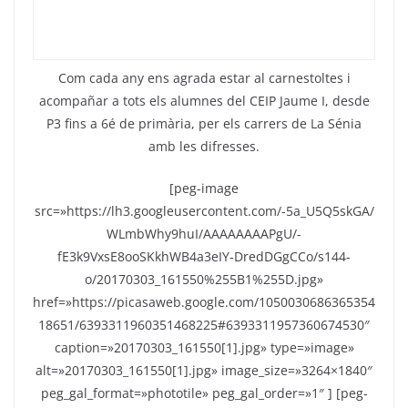
k
Com cada any ens agrada estar al carnestoltes i
acompañar a tots els alumnes del CEIP Jaume I, desde
P3 fins a 6é de primària, per els carrers de La Sénia
amb les difresses.
[peg-image
src=»https://lh3.googleusercontent.com/-5a_U5Q5skGA/
WLmbWhy9huI/AAAAAAAAPgU/-
fE3k9VxsE8ooSKkhWB4a3eIY-DredDGgCCo/s144-
o/20170303_161550%255B1%255D.jpg»
href=»https://picasaweb.google.com/1050030686365354
18651/6393311960351468225#6393311957360674530″
caption=»20170303_161550[1].jpg» type=»image»
alt=»20170303_161550[1].jpg» image_size=»3264×1840″
peg_gal_format=»phototile» peg_gal_order=»1″ ] [peg-