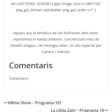
alt=»20170303_162054[1].jpg» image_size=»1280×720″
peg_gal_format=»phototile» peg_gal_order=»1″ ]
Aquest any la temàtica de les disfresses dels nens,
representa el media ambient, concienciant-mos de
l’estalvi d’aigua i de l’energia solar. Un dia especial per
a grans i menuts.
Comentaris
Comentaris
Killme Show – Programa 101
La Llista Zam – Programa 16