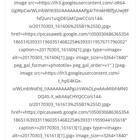
image src=»https://lh3.googleusercontent.com/-oR64-
GgWpCw/WLmbWi9I3SI/AAAAAAAAPg4/7mxkHBlfJyUwj8F
fxf2uni1uqJDEGMCpwCCo/s144-
o/20170303_161606%255B1%255D.jpg»
href=»https://picasaweb.google.com/1050030686365354
18651/6393311960351468225#6393311957671796002″
caption=»20170303_161606[1].jpg» type=»image»
alt=»20170303_161606[1].jpg» image_size=»3264×1840″
peg_gal_format=»phototile» peg_gal_order=»1″ ] [peg-
image src=»https://lh3.googleusercontent.com/-
t_hpE4KGx-
o/WLmbWoEVj_I/AAAAAAAAPgU/sWAOLpxAAvMIbhMN0
DQ4S-X_wbX4qCHYQCCo/s144-
o/20170303_161613%255B1%255D.jpg»
href=»https://picasaweb.google.com/1050030686365354
18651/6393311960351468225#6393311959044165618″
caption=»20170303_161613[1].jpg» type=»image»
alt=»20170303_161613[1].jpg» image_size=»3264×1840″