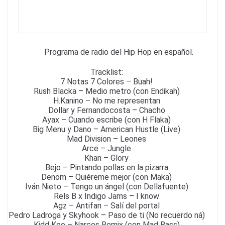
k
Programa de radio del Hip Hop en español.
Tracklist:
7 Notas 7 Colores – Buah!
Rush Blacka – Medio metro (con Endikah)
H.Kanino – No me representan
Dollar y Fernandocosta – Chacho
Ayax – Cuando escribe (con H Flaka)
Big Menu y Dano – American Hustle (Live)
Mad Division – Leones
Arce – Jungle
Khan – Glory
Bejo – Pintando pollas en la pizarra
Denom – Quiéreme mejor (con Maka)
Iván Nieto – Tengo un ángel (con Dellafuente)
Rels B x Indigo Jams – I know
Agz – Antifan – Salí del portal
Pedro Ladroga y Skyhook – Paso de ti (No recuerdo ná)
Kidd Keo – Narcos Remix (con Mad Bass)